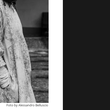
Foto by Alessandro Belluscio