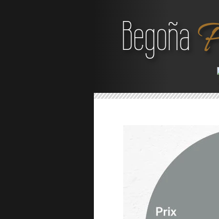
Begoña 
F