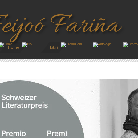
eijoó Fariña